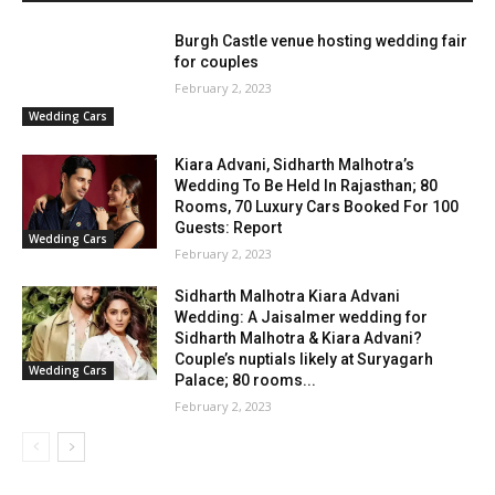
Burgh Castle venue hosting wedding fair
for couples
February 2, 2023
Wedding Cars
Kiara Advani, Sidharth Malhotra’s
Wedding To Be Held In Rajasthan; 80
Rooms, 70 Luxury Cars Booked For 100
Guests: Report
Wedding Cars
February 2, 2023
Sidharth Malhotra Kiara Advani
Wedding: A Jaisalmer wedding for
Sidharth Malhotra & Kiara Advani?
Couple’s nuptials likely at Suryagarh
Wedding Cars
Palace; 80 rooms...
February 2, 2023