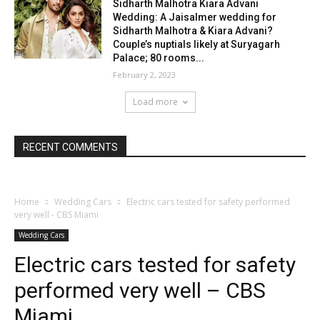
Sidharth Malhotra Kiara Advani
Wedding: A Jaisalmer wedding for
Sidharth Malhotra & Kiara Advani?
Couple’s nuptials likely at Suryagarh
Palace; 80 rooms...
February 2, 2023
Load more
RECENT COMMENTS